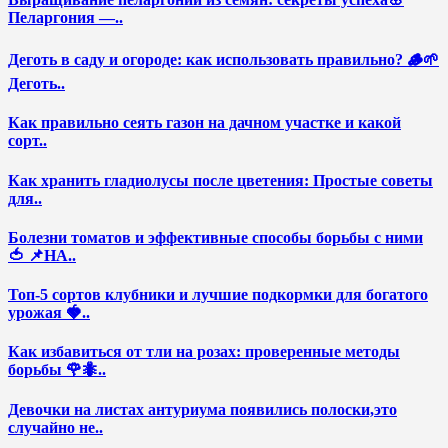
Пеларгония —..
Деготь в саду и огороде: как использовать правильно? 🪵🌱
Деготь..
Как правильно сеять газон на дачном участке и какой
сорт..
Как хранить гладиолусы после цветения: Простые советы
для..
Болезни томатов и эффективные способы борьбы с ними
🍅 📌НА..
Топ-5 сортов клубники и лучшие подкормки для богатого
урожая 🍓..
Как избавиться от тли на розах: проверенные методы
борьбы 🌹🐜..
Девочки на листах антуриума появились полоски,это
случайно не..