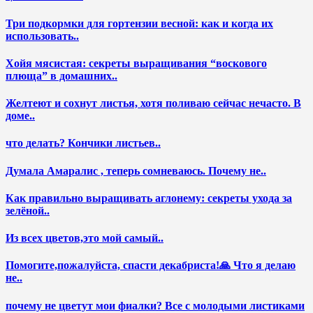
Три подкормки для гортензии весной: как и когда их
использовать..
Хойя мясистая: секреты выращивания “воскового
плюща” в домашних..
Желтеют и сохнут листья, хотя поливаю сейчас нечасто. В
доме..
что делать? Кончики листьев..
Думала Амаралис , теперь сомневаюсь. Почему не..
Как правильно выращивать аглонему: секреты ухода за
зелёной..
Из всех цветов,это мой самый..
Помогите,пожалуйста, спасти декабриста!🙏 Что я делаю
не..
почему не цветут мои фиалки? Все с молодыми листиками