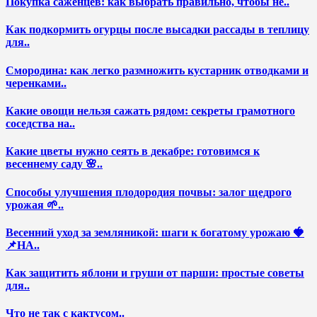
Покупка саженцев: как выбрать правильно, чтобы не..
Как подкормить огурцы после высадки рассады в теплицу
для..
Смородина: как легко размножить кустарник отводками и
черенками..
Какие овощи нельзя сажать рядом: секреты грамотного
соседства на..
Какие цветы нужно сеять в декабре: готовимся к
весеннему саду 🌸..
Способы улучшения плодородия почвы: залог щедрого
урожая 🌱..
Весенний уход за земляникой: шаги к богатому урожаю 🍓
📌НА..
Как защитить яблони и груши от парши: простые советы
для..
Что не так с кактусом..