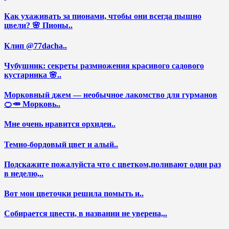
Как ухаживать за пионами, чтобы они всегда пышно
цвели? 🌸 Пионы..
Клип @77dacha..
Чубушник: секреты размножения красивого садового
кустарника 🌸..
Морковный джем — необычное лакомство для гурманов
🍊🥕 Морковь..
Мне очень нравится орхидеи..
Темно-бордовый цвет и алый..
Подскажите пожалуйста что с цветком,поливают один раз
в неделю,..
Вот мои цветочки решила помыть и..
Собирается цвести, в названии не уверена,..