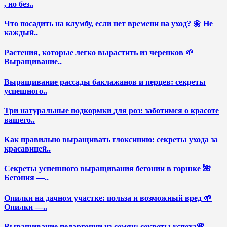
, но без..
Что посадить на клумбу, если нет времени на уход? 🌼 Не
каждый..
Растения, которые легко вырастить из черенков 🌱
Выращивание..
Выращивание рассады баклажанов и перцев: секреты
успешного..
Три натуральные подкормки для роз: заботимся о красоте
вашего..
Как правильно выращивать глоксинию: секреты ухода за
красавицей..
Секреты успешного выращивания бегонии в горшке 🌺
Бегония —..
Опилки на дачном участке: польза и возможный вред 🌱
Опилки —..
Выращивание пеларгонии из семян: секреты успеха🌸