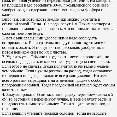
года, но и для успешной перезимовки растений. На каждый 1
м² площади надо рассыпать 30-40 г комплексного осеннего
удобрения, где содержание азота меньше, чем фосфора и
калия.
Впрочем, зимостойкость земляники можно укрепить и
обычной золой. Ее на 10 л воды берут 1 л. Таким раствором
поливают землянику, не опасаясь, что он попадет на листву…
ожогов точно не будет.
А вот с минеральными удобрениями надо соблюдать
осторожность. Если гранулы попадут на листву, то могут
оставить ожоги. Я поступаю так: рассыпаю удобрения, а
потом веником сметаю их с листвы.
3. Удалить усы. Обычно их удаляют вместе с прополкой, но
осенью надо сделать исключение – удалять усы специально.
Если этого не сделать, ягода получится значительно мельче,
чем обычно. Если нужны розетки на развод, тогда оставляют
их первого порядка, остальные все равно удаляют. Но лучше
всего розетки выращивать на отдельной грядке с особо
плодородной землей. Тогда посадочный материал будет самым
качественным.
4. Замульчировать. Если засыпать грядку перегноем слоем в 5
см, то растения и перезимуют лучше, и весной будут расти и
плодоносить намного обильнее. Это и защита от морозов, и
питание.
Если решили утеплять посадки соломой, тогда не забудьте