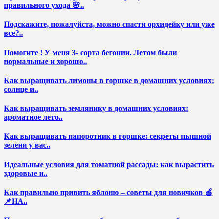
правильного ухода 🌸..
Подскажите, пожалуйста, можно спасти орхидейку или уже
все?..
Помогите ! У меня 3- сорта бегонии. Летом были
нормальные и хорошо..
Как выращивать лимоны в горшке в домашних условиях:
солнце и..
Как выращивать землянику в домашних условиях:
ароматное лето..
Как выращивать папоротник в горшке: секреты пышной
зелени у вас..
Идеальные условия для томатной рассады: как вырастить
здоровые и..
Как правильно привить яблоню – советы для новичков 🍎
📌НА..