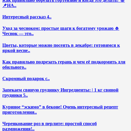
Как правильно обрезать гортензию и когда это делать? 🌸
📌НА..
Интересный рассказ 4..
Уход за чесноком: простые шаги к богатому урожаю 🧄
Чеснок — это..
Цветы, которые можно посеять в декабре: готовимся к
яркой весне..
Как правильно подрезать герань и чем её подкормить для
обильного..
Скромный подарок с..
Запекаем свиную грудинку Ингредиенты: | 1 кг свиной
грудинки 5..
Куриное “эскимо” в беконе! Очень интересный рецепт
приготовления..
Черенкование роз в перлите: простой способ
размножения!..