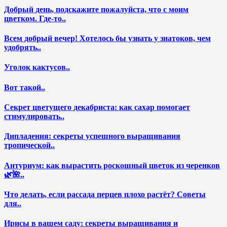
Добрый день, подскажите пожалуйста, что с моим
цветком. Где-то..
Всем добрый вечер! Хотелось бы узнать у знатоков, чем
удобрять..
Уголок кактусов..
Вот такой..
Секрет цветущего декабриста: как сахар помогает
стимулировать..
Дипладения: секреты успешного выращивания
тропической..
Антуриум: как вырастить роскошный цветок из черенков
🌿🌺..
Что делать, если рассада перцев плохо растёт? Советы
для..
Ирисы в вашем саду: секреты выращивания и