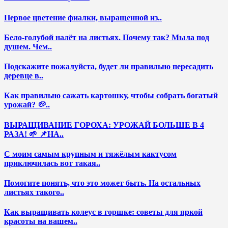
Первое цветение фиалки, выращенной из..
Бело-голубой налёт на листьях. Почему так? Мыла под
душем. Чем..
Подскажите пожалуйста, будет ли правильно пересадить
деревце в..
Как правильно сажать картошку, чтобы собрать богатый
урожай? 🥔..
ВЫРАЩИВАНИЕ ГОРОХА: УРОЖАЙ БОЛЬШЕ В 4
РАЗА! 🌱 📌НА..
С моим самым крупным и тяжёлым кактусом
приключилась вот такая..
Помогите понять, что это может быть. На остальных
листьях такого..
Как выращивать колеус в горшке: советы для яркой
красоты на вашем..