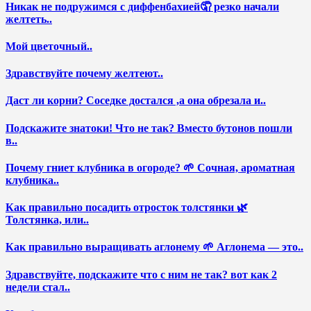
Никак не подружимся с диффенбахией🤦 резко начали
желтеть..
Мой цветочный..
Здравствуйте почему желтеют..
Даст ли корни? Соседке достался ,а она обрезала и..
Подскажите знатоки! Что не так? Вместо бутонов пошли
в..
Почему гниет клубника в огороде? 🌱 Сочная, ароматная
клубника..
Как правильно посадить отросток толстянки 🌿
Толстянка, или..
Как правильно выращивать аглонему 🌱 Аглонема — это..
Здравствуйте, подскажите что с ним не так? вот как 2
недели стал..