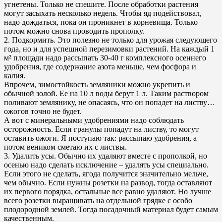
угнетены. Только не спешите. После обработки растения
могут засыхать несколько недель. Чтобы яд подействовал,
надо дождаться, пока он проникнет в корневища. Только
потом можно снова проводить прополку.
2. Подкормить. Это полезно не только для урожая следующего
года, но и для успешной перезимовки растений. На каждый 1
м² площади надо рассыпать 30-40 г комплексного осеннего
удобрения, где содержание азота меньше, чем фосфора и
калия.
Впрочем, зимостойкость земляники можно укрепить и
обычной золой. Ее на 10 л воды берут 1 л. Таким раствором
поливают землянику, не опасаясь, что он попадет на листву…
ожогов точно не будет.
А вот с минеральными удобрениями надо соблюдать
осторожность. Если гранулы попадут на листву, то могут
оставить ожоги. Я поступаю так: рассыпаю удобрения, а
потом веником сметаю их с листвы.
3. Удалить усы. Обычно их удаляют вместе с прополкой, но
осенью надо сделать исключение – удалять усы специально.
Если этого не сделать, ягода получится значительно мельче,
чем обычно. Если нужны розетки на развод, тогда оставляют
их первого порядка, остальные все равно удаляют. Но лучше
всего розетки выращивать на отдельной грядке с особо
плодородной землей. Тогда посадочный материал будет самым
качественным.