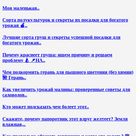
Моя маленькая..
Сорта полукультурок и секреты их посадки для богатого
урожая 🍎..
Лучшие сорта груш и секреты успешной посадки для
богатого урожая..
Почему краснеет груша: ищем причину и решаем
проблему 🍐 📌НА..
Чем подкормить герань для пышного цветения (без химии)
🌺 Герань..
Как увеличить урожай малины: проверенные советы для
садоводов..
Кто может подсказать чем болеет этот..
Скажите, почему папоротник этот вдруг желтеет? Земля
влажная,..