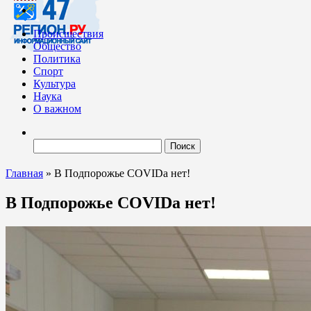
Происшествия
Общество
Политика
Спорт
Культура
Наука
О важном
Найти:
Главная
»
В Подпорожье COVIDa нет!
В Подпорожье COVIDa нет!