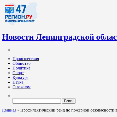
Новости Ленинградской обла
Информационный портал «47-регион.ру» – современный медиа-
Ленинградских новостей обновляется регулярно. Мы рассказыва
Происшествия
Общество
Политика
Спорт
Культура
Наука
О важном
Найти:
Главная
»
Профилактический рейд по пожарной безопасности 