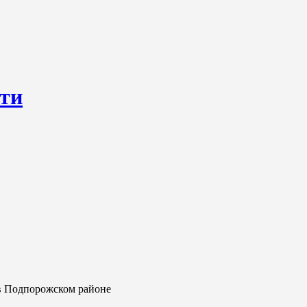
сти
ресурс, открывающий круглосуточный доступ к актуальным нов
ем о происходящем «в верхах» и о судьбах простых людях, о том
в Подпорожском районе