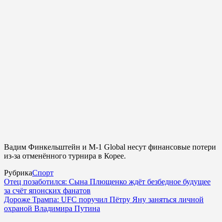
Вадим Финкельштейн и M-1 Global несут финансовые потери
из-за отменённого турнира в Корее.
Рубрика
Спорт
Отец позаботился: Сына Плющенко ждёт безбедное будущее
за счёт японских фанатов
Дороже Трампа: UFC поручил Пётру Яну заняться личной
охраной Владимира Путина