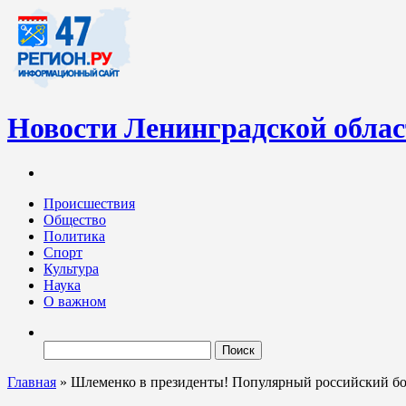
Новости Ленинградской обла
Информационный портал «47-регион.ру» – современный медиа-
Ленинградских новостей обновляется регулярно. Мы рассказыва
Происшествия
Общество
Политика
Спорт
Культура
Наука
О важном
Найти:
Главная
»
Шлеменко в президенты! Популярный российский б