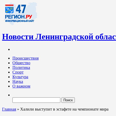
Новости Ленинградской обла
Информационный портал «47-регион.ру» – современный медиа-
Ленинградских новостей обновляется регулярно. Мы рассказыва
Происшествия
Общество
Политика
Спорт
Культура
Наука
О важном
Найти:
Главная
»
Халили выступит в эстафете на чемпионате мира