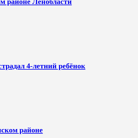
ом районе Ленобласти
страдал 4-летний ребёнок
нском районе