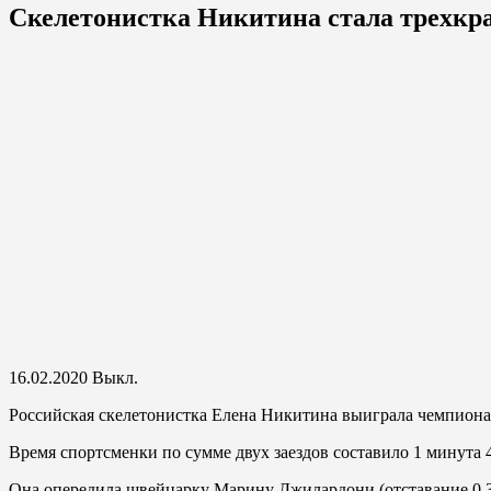
Скелетонистка Никитина стала трехкр
16.02.2020
Выкл.
Российская скелетонистка Елена Никитина выиграла чемпионат
Время спортсменки по сумме двух заездов составило 1 минута 
Она опередила швейцарку Марину Джилардони (отставание 0,3