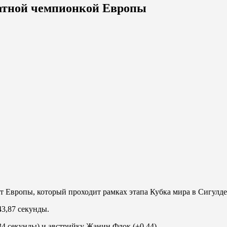
атной чемпионкой Европы
 Европы, который проходит рамках этапа Кубка мира в Сигулде 
43,87 секунды.
4 секунды) и австрийку Жанин Флок (+0,44).