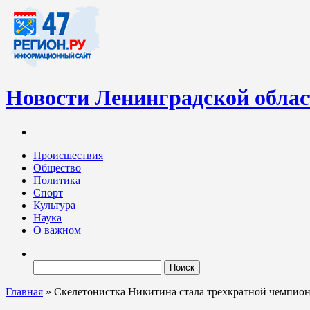
Новости Ленинградской обла
Информационный портал «47-регион.ру» – современный медиа-
Ленинградских новостей обновляется регулярно. Мы рассказыва
Происшествия
Общество
Политика
Спорт
Культура
Наука
О важном
Найти:
Главная
»
Скелетонистка Никитина стала трехкратной чемпио