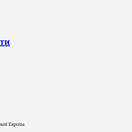
сти
ресурс, открывающий круглосуточный доступ к актуальным нов
ем о происходящем «в верхах» и о судьбах простых людях, о том
нкой Европы