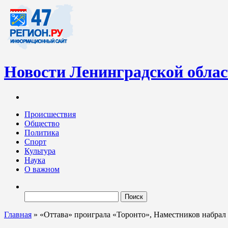
Новости Ленинградской обла
Информационный портал «47-регион.ру» – современный медиа-
Ленинградских новостей обновляется регулярно. Мы рассказыва
Происшествия
Общество
Политика
Спорт
Культура
Наука
О важном
Найти:
Главная
»
«Оттава» проиграла «Торонто», Наместников набрал 