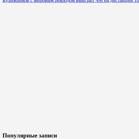
Кулижников с мировым рекордом выиграл ЧМ на дистанции 10
Популярные записи