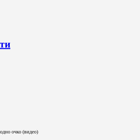
сти
ресурс, открывающий круглосуточный доступ к актуальным нов
ем о происходящем «в верхах» и о судьбах простых людях, о том
одно очко (видео)