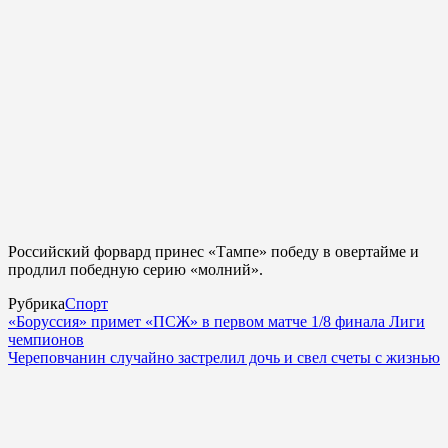
Российский форвард принес «Тампе» победу в овертайме и
продлил победную серию «молний».
Рубрика
Спорт
«Боруссия» примет «ПСЖ» в первом матче 1/8 финала Лиги
чемпионов
Череповчанин случайно застрелил дочь и свел счеты с жизнью