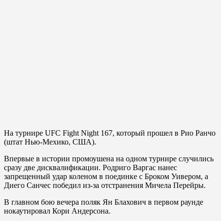
На турнире UFC Fight Night 167, который прошел в Рио Ранчо
(штат Нью-Мехико, США).
Впервые в истории промоушена на одном турнире случились
сразу две дисквалификации. Родриго Варгас нанес
запрещенный удар коленом в поединке с Броком Уивером, а
Диего Санчес победил из-за отстранения Мичела Перейры.
В главном бою вечера поляк Ян Блахович в первом раунде
нокаутировал Кори Андерсона.