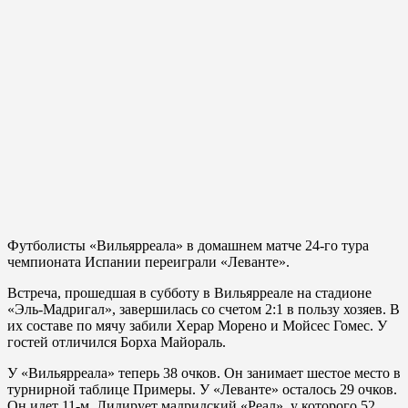
Футболисты «Вильярреала» в домашнем матче 24-го тура
чемпионата Испании переиграли «Леванте».
Встреча, прошедшая в субботу в Вильярреале на стадионе
«Эль-Мадригал», завершилась со счетом 2:1 в пользу хозяев. В
их составе по мячу забили Херар Морено и Мойсес Гомес. У
гостей отличился Борха Майораль.
У «Вильярреала» теперь 38 очков. Он занимает шестое место в
турнирной таблице Примеры. У «Леванте» осталось 29 очков.
Он идет 11-м. Лидирует мадридский «Реал», у которого 52