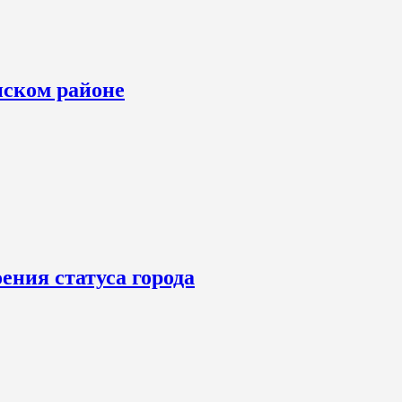
нском районе
ения статуса города