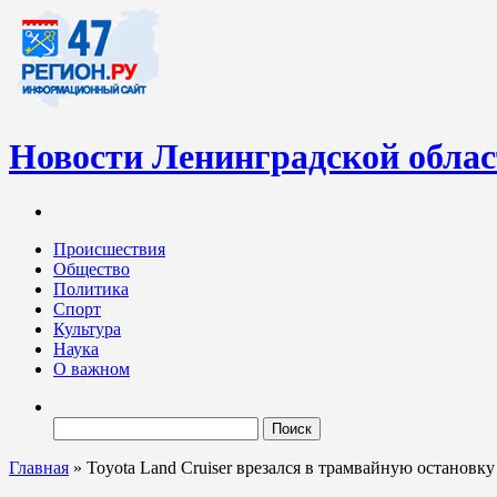
Новости Ленинградской обла
Информационный портал «47-регион.ру» – современный медиа-
Ленинградских новостей обновляется регулярно. Мы рассказыва
Происшествия
Общество
Политика
Спорт
Культура
Наука
О важном
Найти:
Главная
»
Toyota Land Cruiser врезался в трамвайную остановк