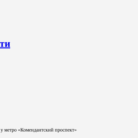
сти
ресурс, открывающий круглосуточный доступ к актуальным нов
ем о происходящем «в верхах» и о судьбах простых людях, о том
у у метро «Комендантский проспект»