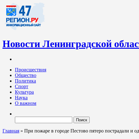
Новости Ленинградской обла
Информационный портал «47-регион.ру» – современный медиа-
Ленинградских новостей обновляется регулярно. Мы рассказыва
Происшествия
Общество
Политика
Спорт
Культура
Наука
О важном
Найти:
Главная
»
При пожаре в городе Пестово пятеро пострадали и о