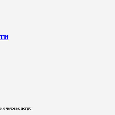
сти
ресурс, открывающий круглосуточный доступ к актуальным нов
ем о происходящем «в верхах» и о судьбах простых людях, о том
дин человек погиб