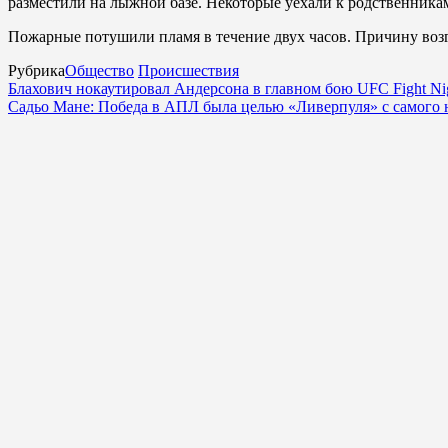
разместили на лыжной базе. Некоторые уехали к родственника
Пожарные потушили пламя в течение двух часов. Причину воз
Рубрика
Общество
Происшествия
Блахович нокаутировал Андерсона в главном бою UFC Fight Ni
Садьо Мане: Победа в АПЛ была целью «Ливерпуля» с самого н