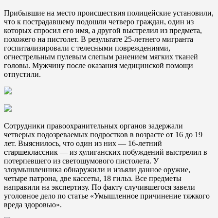
Прибывшие на место происшествия полицейские установили,
что к пострадавшему подошли четверо граждан, один из
которых спросил его имя, а другой выстрелил из предмета,
похожего на пистолет. В результате 25-летнего мигранта
госпитализировали с телесными повреждениями,
огнестрельным пулевым слепым ранением мягких тканей
головы. Мужчину после оказания медицинской помощи
отпустили.
Сотрудники правоохранительных органов задержали
четверых подозреваемых подростков в возрасте от 16 до 19
лет. Выяснилось, что один из них — 16-летний
старшеклассник — из хулиганских побуждений выстрелил в
потерпевшего из светошумового пистолета. У
злоумышленника обнаружили и изъяли данное оружие,
четыре патрона, две кассеты, 18 гильз. Все предметы
направили на экспертизу. По факту случившегося завели
уголовное дело по статье «Умышленное причинение тяжкого
вреда здоровью».