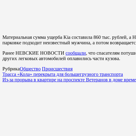
Материальная сумма ущерба Kia составила 860 тыс. рублей, а 
парковке подходит неизвестный мужчина, а потом возвращаетс
Ранее НЕВСКИЕ НОВОСТИ
сообщали
, что спасателям потуши
других легковых автомобилей оплавились части кузова.
Рубрика
Общество
Происшествия
Трасса «Кола» перекрыта для большегрузного транспорта
Из-за прорыва в квартире на проспекте Ветеранов в доме вре