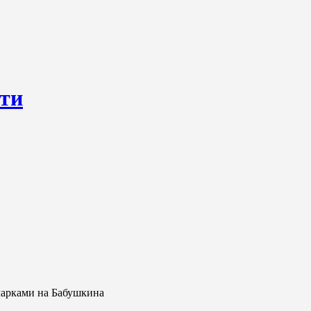
сти
ресурс, открывающий круглосуточный доступ к актуальным нов
ем о происходящем «в верхах» и о судьбах простых людях, о том
марками на Бабушкина