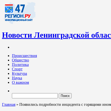
Новости Ленинградской обла
Информационный портал «47-регион.ру» – современный медиа-
Ленинградских новостей обновляется регулярно. Мы рассказыва
Происшествия
Общество
Политика
Спорт
Культура
Наука
О важном
Найти:
Главная
»
Появились подробности инцидента с горящими ино