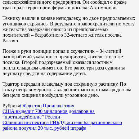
сельскохозяйственного предприятия. Он сообщил о краже
трактора с территории фирмы в поселке Автомоново.
Технику нашли в канаве неподалеку, но двое предполагаемых
угонщиков скрылись. В результате правоохранители по месту
жительства задержали одного из предполагаемых
похитителей – безработного 32-летнего жителя поселка
Рассвет.
Позже в руки полиции попал и соучастник – 34-летний
разнорабочий указанного предприятия, житель этого же
поселка. Второй подозреваемый оказался злостным
неплательщиком алиментов. Его ранее три раза судили за
неуплату средств на содержание детей.
Трактор передали владельцу под сохранную расписку. По
факту неправомерного завладения транспортным средством
без цели хищения возбудили уголовное дело.
Рубрика
Общество
Происшествия
США выделит 700 миллионов долларов на
“противодействие” России
Сбивший инспектора ГИБДД житель Багратионовского
района получил 20 тыс. рублей штрафа