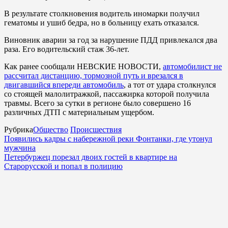
В результате столкновения водитель иномарки получил
гематомы и ушиб бедра, но в больницу ехать отказался.
Виновник аварии за год за нарушение ПДД привлекался два
раза. Его водительский стаж 36-лет.
Как ранее сообщали НЕВСКИЕ НОВОСТИ,
автомобилист не
рассчитал дистанцию, тормозной путь и врезался в
двигавшийся впереди автомобиль
, а тот от удара столкнулся
со стоящей малолитражкой, пассажирка которой получила
травмы. Всего за сутки в регионе было совершено 16
различных ДТП с материальным ущербом.
Рубрика
Общество
Происшествия
Появились кадры с набережной реки Фонтанки, где утонул
мужчина
Петербуржец порезал двоих гостей в квартире на
Старорусской и попал в полицию