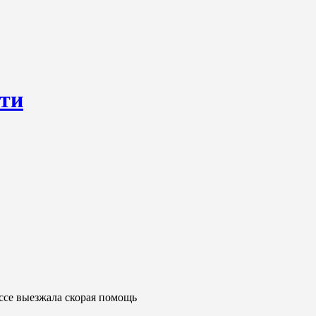
сти
ресурс, открывающий круглосуточный доступ к актуальным нов
ем о происходящем «в верхах» и о судьбах простых людях, о том
ссе выезжала скорая помощь