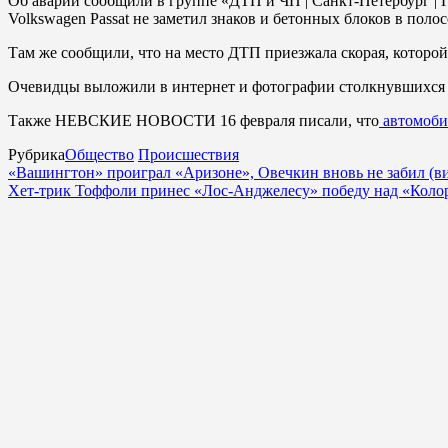
Об аварии сообщили в группе «ДТП и ЧП | Санкт-Петербург | 
Volkswagen Passat не заметил знаков и бетонных блоков в полос
Там же сообщили, что на место ДТП приезжала скорая, которой
Очевидцы выложили в интернет и фотографии столкнувшихся 
Также НЕВСКИЕ НОВОСТИ 16 февраля писали, что
автомоби
Рубрика
Общество
Происшествия
«Вашингтон» проиграл «Аризоне», Овечкин вновь не забил (в
Хет-трик Тоффоли принес «Лос-Анджелесу» победу над «Колор