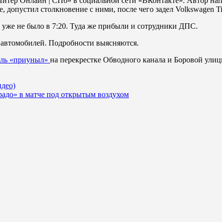
Питер Онлайн | СПб» в социальной сети «ВКонтакте». Автор нап
е, допустил столкновение с ними, после чего задел Volkswagen T
 уже не было в 7:20. Туда же прибыли и сотрудники ДПС.
автомобилей. Подробности выясняются.
ль «приуныл»
на перекрестке Обводного канала и Боровой улиц
идео)
адо» в матче под открытым воздухом