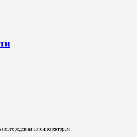
сти
ресурс, открывающий круглосуточный доступ к актуальным нов
ем о происходящем «в верхах» и о судьбах простых людях, о том
ь новгородским автоинспекторам