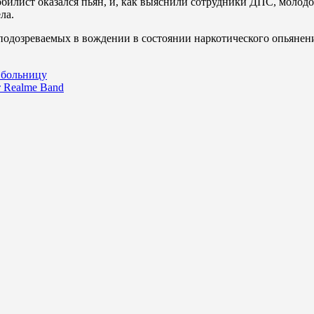
лист оказался пьян, и, как выяснили сотрудники ДПС, молодой 
ла.
подозреваемых в вождении в состоянии наркотического опьянен
 больницу
т Realme Band