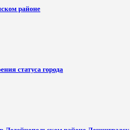
нском районе
ения статуса города