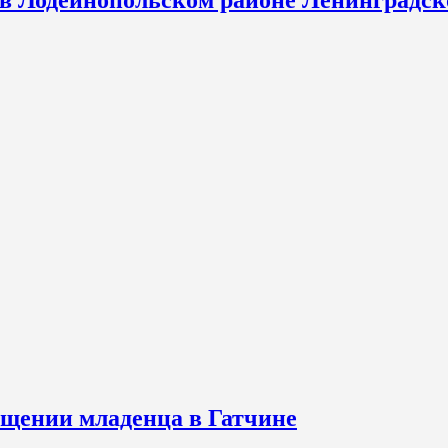
 в Лодейнопольском районе Ленинградск
щении младенца в Гатчине