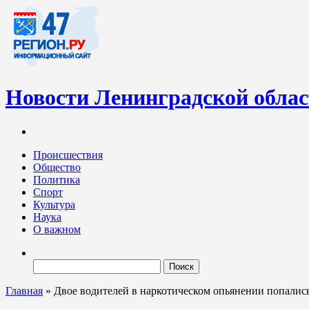
Новости Ленинградской обла
Информационный портал «47-регион.ру» – современный медиа-
Ленинградских новостей обновляется регулярно. Мы рассказыва
Происшествия
Общество
Политика
Спорт
Культура
Наука
О важном
Найти:
Главная
»
Двое водителей в наркотическом опьянении попалис