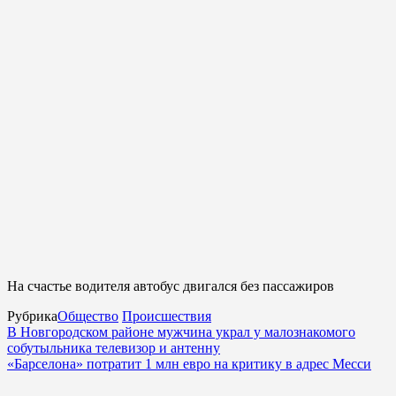
На счастье водителя автобус двигался без пассажиров
Рубрика
Общество
Происшествия
В Новгородском районе мужчина украл у малознакомого
собутыльника телевизор и антенну
«Барселона» потратит 1 млн евро на критику в адрес Месси