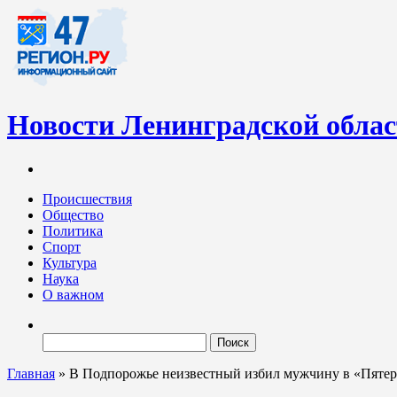
Новости Ленинградской обла
Информационный портал «47-регион.ру» – современный медиа-
Ленинградских новостей обновляется регулярно. Мы рассказыва
Происшествия
Общество
Политика
Спорт
Культура
Наука
О важном
Найти:
Главная
»
В Подпорожье неизвестный избил мужчину в «Пятероч