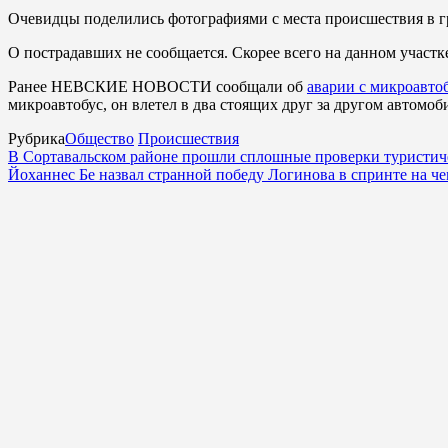
Очевидцы поделились фотографиями с места происшествия в гр
О пострадавших не сообщается. Скорее всего на данном участк
Ранее НЕВСКИЕ НОВОСТИ сообщали об
аварии с микроавто
микроавтобус, он влетел в два стоящих друг за другом автомоб
Рубрика
Общество
Происшествия
В Сортавальском районе прошли сплошные проверки туристич
Йоханнес Бе назвал странной победу Логинова в спринте на ч