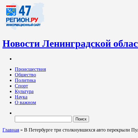
Новости Ленинградской обла
Информационный портал «47-регион.ру» – современный медиа-
Ленинградских новостей обновляется регулярно. Мы рассказыва
Происшествия
Общество
Политика
Спорт
Культура
Наука
О важном
Найти:
Главная
»
В Петербурге три столкнувшихся авто перекрыли П