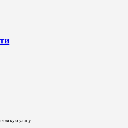
сти
ресурс, открывающий круглосуточный доступ к актуальным нов
ем о происходящем «в верхах» и о судьбах простых людях, о том
улковскую улицу