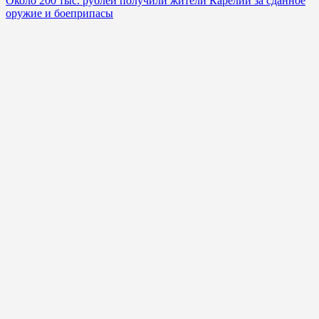
Около 200 тыс. рублей получили жители Карелии за сданное
оружие и боеприпасы