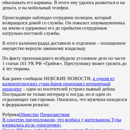
обыскивать его карманы. В итоге ему удалось разжиться и на
деньги, и на мобильный телефон.
Происходящее наблюдал сотрудник полиции, который
возвращался домой со службы. Он повалил злоумышленника
на землю и удерживал его до прибытия сотрудников
патрульно-постовой службы.
В итоге калининградца доставили в отделение – похищенное
имущество вернули законному владельцу.
По факту произошедшего возбудили уголовное дело по части
1 статьи 161 УК РФ «Грабеж». Преступнику может грозить до
4 лет тюрьмы.
Как ранее сообщали НЕВСКИЕ НОВОСТИ,
в одном из
калининградских суши-баров произошел неприятный
инцидент
– один из посетителей устроил пьяный дебош.
Пострадали не только интерьер и посуда, но и один из
отдыхающих там горожан. Оказалось, что мужчина находился
в федеральном розыске.
Рубрика
Общество
Происшествия
В соцсетях предположили, что колбаса у жительницы Тулы
взорвалась из-за «просрочки»