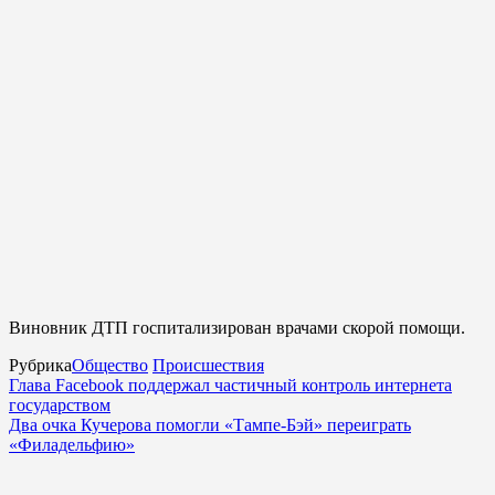
Виновник ДТП госпитализирован врачами скорой помощи.
Рубрика
Общество
Происшествия
Глава Facebook поддержал частичный контроль интернета
государством
Два очка Кучерова помогли «Тампе-Бэй» переиграть
«Филадельфию»