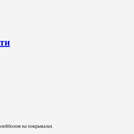
сти
ресурс, открывающий круглосуточный доступ к актуальным нов
ем о происходящем «в верхах» и о судьбах простых людях, о том
олейболом на покрывалах