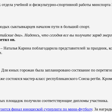
к отдела учебной и физкультурно-спортивной работы минспорта
олодых сыктывкарцев началом пути в большой спорт.
йские дни». Надеюсь, что сегодня все вы получите заряд энерги
етил он.
 Наталья Карина поблагодарила представителей за праздник, к
и.
. Для юных горожан была запланировано состязание по перетяги
же состоялся мастер-класс республиканского Союза регби. Кроме
ных площадок получили соответствующие дипломы участника.
тоится финал юношеской суперлиги по мини-футболу
. За награ