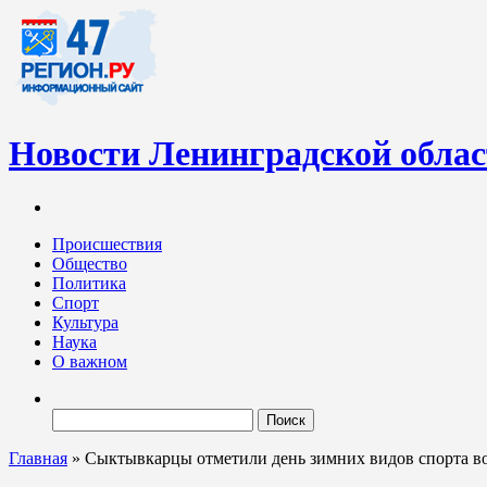
Новости Ленинградской обла
Информационный портал «47-регион.ру» – современный медиа-
Ленинградских новостей обновляется регулярно. Мы рассказыва
Происшествия
Общество
Политика
Спорт
Культура
Наука
О важном
Найти:
Главная
»
Сыктывкарцы отметили день зимних видов спорта в