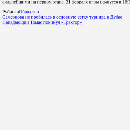
сильнейшими на первом этапе. 21 февраля игры начнутся в 16:3
Рубрика
Общество
Самсонова не пробилась в основную сетку турнира в Дубае
Нападающий Томас покинул «Трактор»