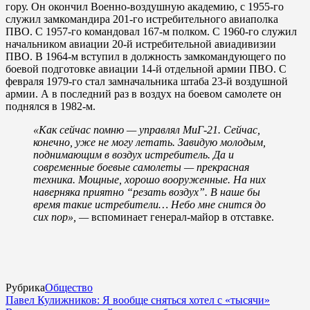
гору. Он окончил Военно-воздушную академию, с 1955-го
служил замкомандира 201-го истребительного авиаполка
ПВО. С 1957-го командовал 167-м полком. С 1960-го служил
начальником авиации 20-й истребительной авиадивизии
ПВО. В 1964-м вступил в должность замкомандующего по
боевой подготовке авиации 14-й отдельной армии ПВО. С
февраля 1979-го стал замначальника штаба 23-й воздушной
армии. А в последний раз в воздух на боевом самолете он
поднялся в 1982-м.
«Как сейчас помню — управлял МиГ-21. Сейчас,
конечно, уже не могу летать. Завидую молодым,
поднимающим в воздух истребитель. Да и
современные боевые самолеты — прекрасная
техника. Мощные, хорошо вооруженные. На них
наверняка приятно “резать воздух”. В наше бы
время такие истребители… Небо мне снится до
сих пор», —
вспоминает генерал-майор в отставке.
Рубрика
Общество
Павел Кулижников: Я вообще сняться хотел с «тысячи»