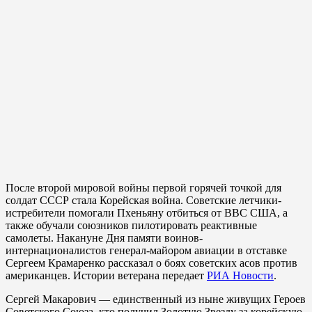
После второй мировой войны первой горячей точкой для
солдат СССР стала Корейская война. Советские летчики-
истребители помогали Пхеньяну отбиться от ВВС США, а
также обучали союзников пилотировать реактивные
самолеты. Накануне Дня памяти воинов-
интернационалистов генерал-майором авиации в отставке
Сергеем Крамаренко рассказал о боях советских асов против
американцев. Истории ветерана передает
РИА Новости
.
Сергей Макарович — единственный из ныне живущих Героев
Советского Союза, кто получил Золотую Звезду за корейскую