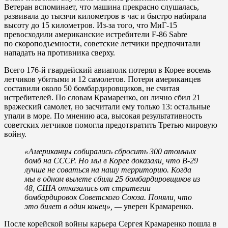
Ветеран вспоминает, что машина прекрасно слушалась,
развивала до тысячи километров в час и быстро набирала
высоту до 15 километров. Из-за того, что МиГ-15
превосходили американские истребители F-86 Sabre
по скороподъемности, советские летчики предпочитали
нападать на противника сверху.
Всего 176-й гвардейский авиаполк потерял в Корее восемь
летчиков убитыми и 12 самолетов. Потери американцев
составили около 50 бомбардировщиков, не считая
истребителей. По словам Крамаренко, он лично сбил 21
вражеский самолет, но засчитали ему только 13: остальные
упали в море. По мнению аса, высокая результативность
советских летчиков помогла предотвратить Третью мировую
войну.
«Американцы собирались сбросить 300 атомных
бомб на СССР. Но мы в Корее доказали, что B-29
лучше не соваться на нашу территорию. Когда
мы в одном вылете сбили 25 бомбардировщиков из
48, США отказались от стратегии
бомбардировок Советского Союза. Поняли, что
это билет в один конец», —
уверен Крамаренко.
После корейской войны карьера Сергея Крамаренко пошла в