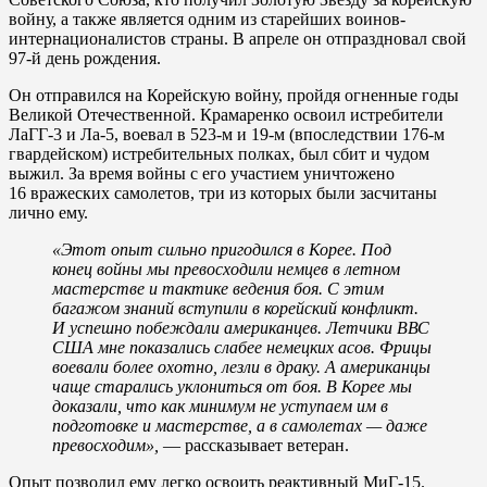
войну, а также является одним из старейших воинов-
интернационалистов страны. В апреле он отпраздновал свой
97-й день рождения.
Он отправился на Корейскую войну, пройдя огненные годы
Великой Отечественной. Крамаренко освоил истребители
ЛаГГ-3 и Ла-5, воевал в 523-м и 19-м (впоследствии 176-м
гвардейском) истребительных полках, был сбит и чудом
выжил. За время войны с его участием уничтожено
16 вражеских самолетов, три из которых были засчитаны
лично ему.
«Этот опыт сильно пригодился в Корее. Под
конец войны мы превосходили немцев в летном
мастерстве и тактике ведения боя. С этим
багажом знаний вступили в корейский конфликт.
И успешно побеждали американцев. Летчики ВВС
США мне показались слабее немецких асов. Фрицы
воевали более охотно, лезли в драку. А американцы
чаще старались уклониться от боя. В Корее мы
доказали, что как минимум не уступаем им в
подготовке и мастерстве, а в самолетах — даже
превосходим»,
— рассказывает ветеран.
Опыт позволил ему легко освоить реактивный МиГ-15.