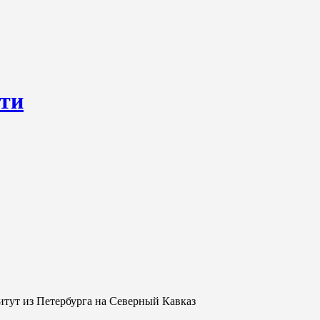
сти
ресурс, открывающий круглосуточный доступ к актуальным нов
ем о происходящем «в верхах» и о судьбах простых людях, о том
тут из Петербурга на Северный Кавказ