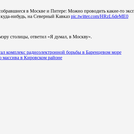
обравшиеся в Москве и Питере: Можно проводить какие-то эксп
 куда-нибудь, на Северный Кавказ
pic.twitter.com/HRzL6deME0
мэру столицы, ответил «Я думал, в Москву».
ал комплекс радиоэлектронной борьбы в Баренцевом море
го массива в Кировском районе