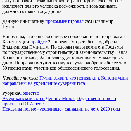
силу поправки в главный закон страны. Кроме того, она не
исключает для это человека возможность вновь занимать
должность главы государства.
Данную инициативу
прокомментировал
сам Владимир
Путин.
Напомним, что общероссийское голосование по поправкам к
Конституции
пройдет
22 апреля. Эта дата была одобрена
Владимиром Путиным. По словам главы комитета Госдумы
по государственному строительству и законодательству Павла
Крашенинникова, 22 апреля будет оплачиваемым выходным
днем. Поправки вступят в силу в случае одобрения более чем
50 процентами участников общероссийского голосования.
Читайте также
:
Путин заявил, что поправки к Конституции
направлены на укрепление суверенитета
Рубрика
Общество
Американский актер Деннис Миллер будет вести новый
проект на RT America
Показаны новые «уродливые» сандалии на лето 2020 года