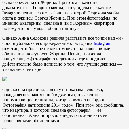
была беременна от Жорина. При этом в качестве
доказательства Гордон заявила, что увидела в аккаунте
Instagram певицы фотографию, на которой Седокова якобы
одета в джинсы Сергея Жорина. При этом фотография, по
мнению Екатерины, сделана в их с Жориным квартирой,
потому что она узнала обои и плинтуса.
Однако Анна Седокова решила расставить все точки над «и».
Она опубликовала опровержение в историях
Instagram
,
отметив, что больше не хочет молчать на голословные
обвинения экс-супруги Жорина. Певица показала
нашумевшую фотографию в джинсах, где в подписи
действительно было написано о том, что лучшие джинсы —
это джинсы ее парня.
Однако она пролистала ленту и показала человека,
находящегося рядом с ней в джинсах, отдаленно
напоминающие те штаны, которые «узнала» Гордон.
Фотография датирована 2014 годом. При этом она сообщила,
что квартира, в которой сделана фотография — ее
собственная. Анна попросила перестать донимать ее
голословными обвинениями.