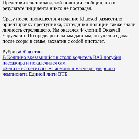
Представитель таиландской полиции сообщил, что в
результате инцидента никто не пострадал.
Сразу после происшествия издание Khaosod разместило
ориентировку преступника, сотрудники полиции также знали
личность стрелявшего. Им оказался 44-летний Эккачай
Чаруексип. По предварительным данным, он ушел из дома
после ссоры в семье, захватив с собой пистолет.
Рубрика
Общество
В Колпино врезавшийся в столб водитель ВАЗ погубил
пассажира и покалечился сам
«Зенит» встретится с «Пармой» в матче регулярного
чемпионата Единой лиги ВТБ