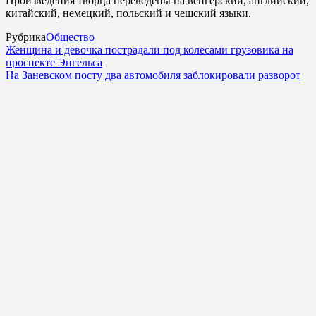
Произведения творца переведены на венгерский, английский,
китайский, немецкий, польский и чешский языки.
Рубрика
Общество
Женщина и девочка пострадали под колесами грузовика на
проспекте Энгельса
На Заневском посту два автомобиля заблокировали разворот