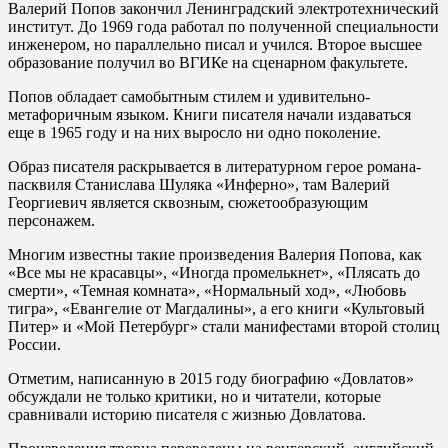
Валерий Попов закончил Ленинградский электротехнический
институт. До 1969 года работал по полученной специальности
инженером, но параллельно писал и учился. Второе высшее
образование получил во ВГИКе на сценарном факультете.
Попов обладает самобытным стилем и удивительно-
метафоричным языком. Книги писателя начали издаваться
еще в 1965 году и на них выросло ни одно поколение.
Образ писателя раскрывается в литературном герое романа-
пасквиля Станислава Шуляка «Инферно», там Валерий
Георгиевич является сквозным, сюжетообразующим
персонажем.
Многим известны такие произведения Валерия Попова, как
«Все мы не красавцы», «Иногда промелькнет», «Плясать до
смерти», «Темная комната», «Нормальный ход», «Любовь
тигра», «Евангелие от Магдалины», а его книги «Культовый
Питер» и «Мой Петербург» стали манифестами второй столиц
России.
Отметим, написанную в 2015 году биографию «Довлатов»
обсуждали не только критики, но и читатели, которые
сравнивали историю писателя с жизнью Довлатова.