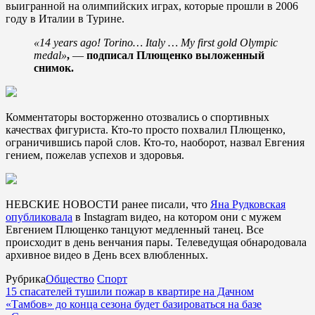
выигранной на олимпийских играх, которые прошли в 2006
году в Италии в Турине.
«14 years ago! Torino… Italy … My first gold Olympic
medal»
,
—
подписал Плющенко выложенный
снимок.
Комментаторы восторженно отозвались о спортивных
качествах фигуриста. Кто-то просто похвалил Плющенко,
ограничившись парой слов. Кто-то, наоборот, назвал Евгения
гением, пожелав успехов и здоровья.
НЕВСКИЕ НОВОСТИ ранее писали, что
Яна Рудковская
опубликовала
в Instagram видео, на котором они с мужем
Евгением Плющенко танцуют медленный танец. Все
происходит в день венчания пары. Телеведущая обнародовала
архивное видео в День всех влюбленных.
Рубрика
Общество
Спорт
15 спасателей тушили пожар в квартире на Дачном
«Тамбов» до конца сезона будет базироваться на базе