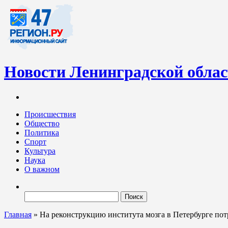
Новости Ленинградской обла
Информационный портал «47-регион.ру» – современный медиа-
Ленинградских новостей обновляется регулярно. Мы рассказыва
Происшествия
Общество
Политика
Спорт
Культура
Наука
О важном
Найти:
Главная
»
На реконструкцию института мозга в Петербурге пот