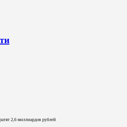
сти
ресурс, открывающий круглосуточный доступ к актуальным нов
ем о происходящем «в верхах» и о судьбах простых людях, о том
ратят 2,6 миллиардов рублей