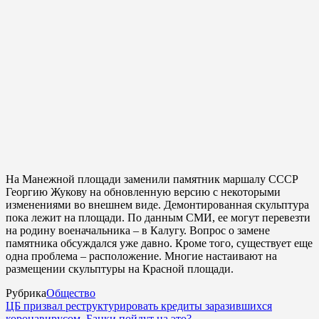
На Манежной площади заменили памятник маршалу СССР
Георгию Жукову на обновленную версию с некоторыми
изменениями во внешнем виде. Демонтированная скульптура
пока лежит на площади. По данным СМИ, ее могут перевезти
на родину военачальника – в Калугу. Вопрос о замене
памятника обсуждался уже давно. Кроме того, существует еще
одна проблема – расположение. Многие настаивают на
размещении скульптуры на Красной площади.
Рубрика
Общество
ЦБ призвал реструктурировать кредиты заразившихся
коронавирусом. Банки пойдут на это?