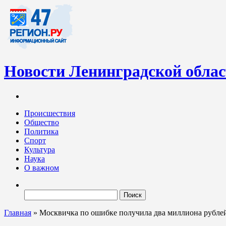
Новости Ленинградской обла
Информационный портал «47-регион.ру» – современный медиа-
Ленинградских новостей обновляется регулярно. Мы рассказыва
Происшествия
Общество
Политика
Спорт
Культура
Наука
О важном
Найти:
Главная
»
Москвичка по ошибке получила два миллиона рублей