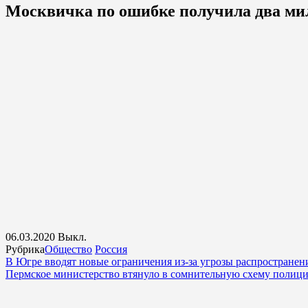
Москвичка по ошибке получила два мил
06.03.2020
Выкл.
Рубрика
Общество
Россия
В Югре вводят новые ограничения из-за угрозы распространен
Пермское министерство втянуло в сомнительную схему полици