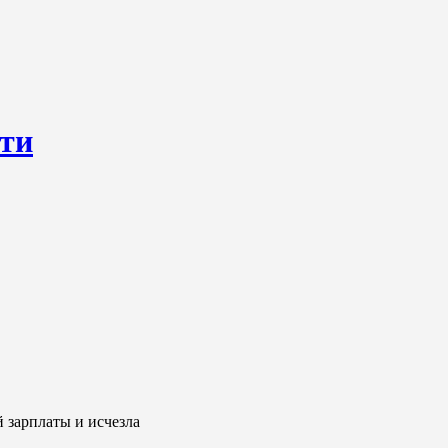
сти
ресурс, открывающий круглосуточный доступ к актуальным нов
ем о происходящем «в верхах» и о судьбах простых людях, о том
 зарплаты и исчезла