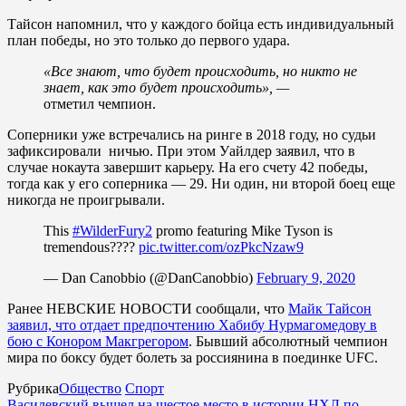
Тайсон напомнил, что у каждого бойца есть индивидуальный
план победы, но это только до первого удара.
«Все знают, что будет происходить, но никто не
знает, как это будет происходить», —
отметил чемпион.
Соперники уже встречались на ринге в 2018 году, но судьи
зафиксировали ничью. При этом Уайлдер заявил, что в
случае нокаута завершит карьеру. На его счету 42 победы,
тогда как у его соперника — 29. Ни один, ни второй боец еще
никогда не проигрывали.
This
#WilderFury2
promo featuring Mike Tyson is
tremendous????
pic.twitter.com/ozPkcNzaw9
— Dan Canobbio (@DanCanobbio)
February 9, 2020
Ранее НЕВСКИЕ НОВОСТИ сообщали, что
Майк Тайсон
заявил, что отдает предпочтению Хабибу Нурмагомедову в
бою с Конором Макгрегором
. Бывший абсолютный чемпион
мира по боксу будет болеть за россиянина в поединке UFC.
Рубрика
Общество
Спорт
Василевский вышел на шестое место в истории НХЛ по