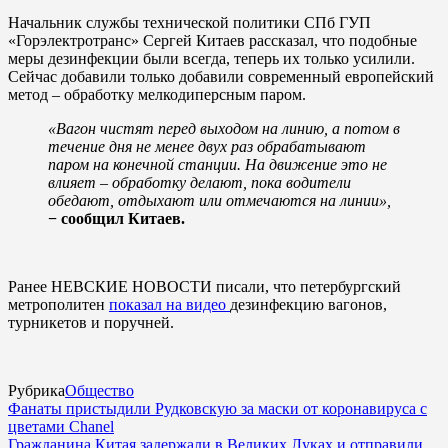
Начальник службы технической политики СПб ГУП
«Горэлектротранс» Сергей Китаев рассказал, что подобные
меры дезинфекции были всегда, теперь их только усилили.
Сейчас добавили только добавили современный европейский
метод – обработку мелкодиперсным паром.
«Вагон чистят перед выходом на линию, а потом в
течение дня не менее двух раз обрабатывают
паром на конечной станции. На движение это не
влияет – обработку делают, пока водители
обедают, отдыхают или отмечаются на линии»,
− сообщил Китаев.
Ранее НЕВСКИЕ НОВОСТИ писали, что петербургский
метрополитен
показал на видео
дезинфекцию вагонов,
турникетов и поручней.
Рубрика
Общество
Фанаты пристыдили Рудковскую за маски от коронавируса с
цветами Chanel
Гражданина Китая задержали в Великих Луках и отправили