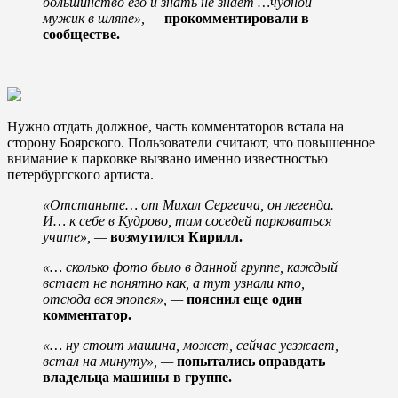
большинство его и знать не знает …чудной
мужик в шляпе»,
—
прокомментировали в
сообществе.
Нужно отдать должное, часть комментаторов встала на
сторону Боярского. Пользователи считают, что повышенное
внимание к парковке вызвано именно известностью
петербургского артиста.
«Отстаньте… от Михал Сергеича, он легенда.
И… к себе в Кудрово, там соседей парковаться
учите»,
—
возмутился Кирилл.
«… сколько фото было в данной группе, каждый
встает не понятно как, а тут узнали кто,
отсюда вся эпопея»,
—
пояснил еще один
комментатор.
«… ну стоит машина, может, сейчас уезжает,
встал на минуту»,
—
попытались оправдать
владельца машины в группе.