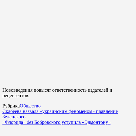
Нововведения повысят ответственность издателей и
рецензентов.
Рубрика
Общество
Скабеева назвала «украинским феноменом» правление
Зеленского
«Флорида» без Бобровского уступила «Эдмонтону»