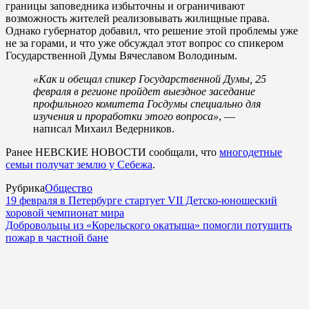
границы заповедника избыточны и ограничивают
возможность жителей реализовывать жилищные права.
Однако губернатор добавил, что решение этой проблемы уже
не за горами, и что уже обсуждал этот вопрос со спикером
Государственной Думы Вячеславом Володиным.
«Как и обещал спикер Государственной Думы, 25
февраля в регионе пройдет выездное заседание
профильного комитета Госдумы специально для
изучения и проработки этого вопроса»
, —
написал Михаил Ведерников.
Ранее НЕВСКИЕ НОВОСТИ сообщали, что
многодетные
семьи получат землю у Себежа
.
Рубрика
Общество
19 февраля в Петербурге стартует VII Детско-юношеский
хоровой чемпионат мира
Добровольцы из «Корельского окатыша» помогли потушить
пожар в частной бане