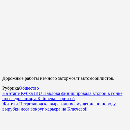
Дорожные работы немного затормозят автомобилистов.
Рубрика
Общество
На этапе Кубка IBU Павлова финишировала второй в гонке
преследования, а Кайшева – третьей
Жители Петрозаводска выразили возмущение по поводу
вырубки леса вокруг карьера на Ключевой