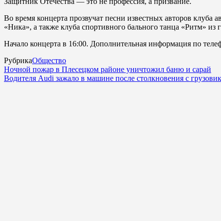
Защитник Отечества — это не профессия, а призвание.
Во время концерта прозвучат песни известных авторов клуба а
«Ника», а также клуба спортивного бального танца «Ритм» из 
Начало концерта в 16:00. Дополнительная информация по телеф
Рубрика
Общество
Ночной пожар в Плесецком районе уничтожил баню и сарай
Водителя Audi зажало в машине после столкновения с грузови