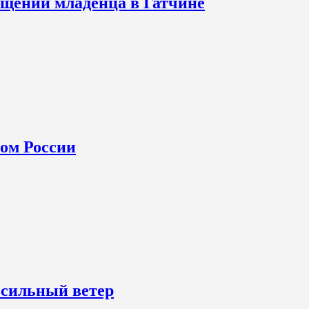
щении младенца в Гатчине
ном России
 сильный ветер