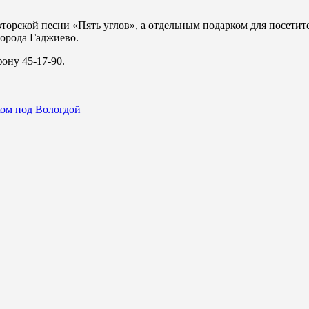
вторской песни «Пять углов», а отдельным подарком для посети
города Гаджиево.
ону 45-17-90.
ком под Вологдой