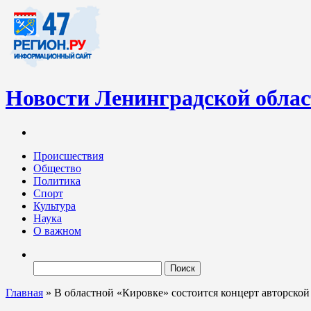
Новости Ленинградской обла
Информационный портал «47-регион.ру» – современный медиа-
Ленинградских новостей обновляется регулярно. Мы рассказыва
Происшествия
Общество
Политика
Спорт
Культура
Наука
О важном
Найти:
Главная
»
В областной «Кировке» состоится концерт авторской