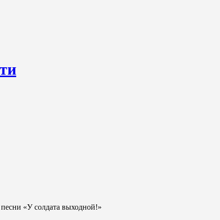
сти
ресурс, открывающий круглосуточный доступ к актуальным нов
ем о происходящем «в верхах» и о судьбах простых людях, о том
 песни «У солдата выходной!»