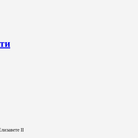
сти
ресурс, открывающий круглосуточный доступ к актуальным нов
ем о происходящем «в верхах» и о судьбах простых людях, о том
лизавете II