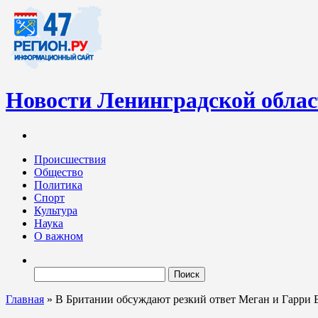
Новости Ленинградской обла
Информационный портал «47-регион.ру» – современный медиа-
Ленинградских новостей обновляется регулярно. Мы рассказыва
Происшествия
Общество
Политика
Спорт
Культура
Наука
О важном
Найти:
Главная
»
В Британии обсуждают резкий ответ Меган и Гарри Е