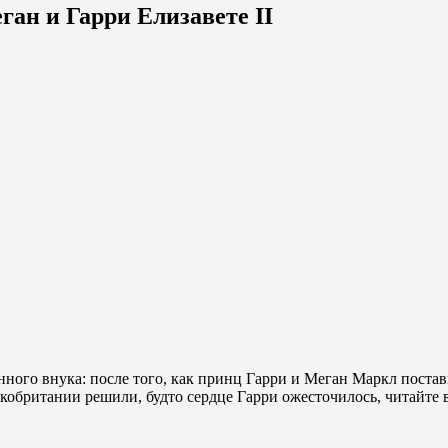
ан и Гарри Елизавете II
енного внука: после того, как принц Гарри и Меган Маркл поста
обритании решили, будто сердце Гарри ожесточилось, читайте в