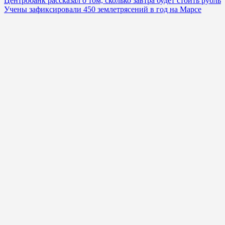
Центробанк рассказал о том, сколько завтра будет стоить рубль
Учены зафиксировали 450 землетрясений в год на Марсе