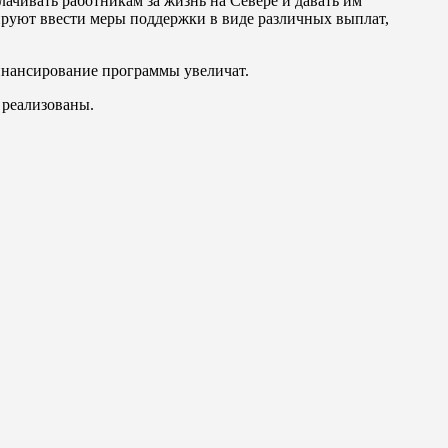
ачивать работникам за жизнь на Севере и давать им
ируют ввести меры поддержки в виде различных выплат,
финансирование программы увеличат.
 реализованы.