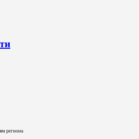
сти
ресурс, открывающий круглосуточный доступ к актуальным нов
ем о происходящем «в верхах» и о судьбах простых людях, о том
ям региона