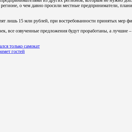
 предпринимателями из других регионов, которым не нужно допл
 регионе, о чем давно просили местные предприниматели, план
делят лишь 15 млн рублей, при востребованности принятых мер 
век, все озвученные предложения будут проработаны, а лучшие –
ался только самокат
римет гостей