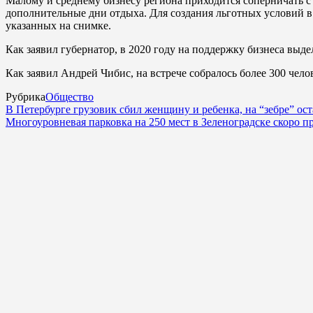
Малому и среднему бизнесу региона приходится соперничать с
дополнительные дни отдыха. Для создания льготных условий в
указанных на снимке.
Как заявил губернатор, в 2020 году на поддержку бизнеса вы
Как заявил Андрей Чибис, на встрече собралось более 300 чело
Рубрика
Общество
В Петербурге грузовик сбил женщину и ребенка, на “зебре” ост
Многоуровневая парковка на 250 мест в Зеленоградске скоро п