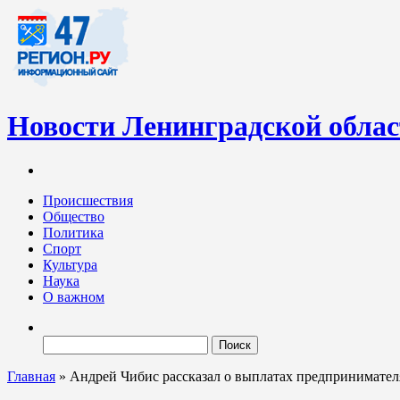
Новости Ленинградской обла
Информационный портал «47-регион.ру» – современный медиа-
Ленинградских новостей обновляется регулярно. Мы рассказыва
Происшествия
Общество
Политика
Спорт
Культура
Наука
О важном
Найти:
Главная
»
Андрей Чибис рассказал о выплатах предпринимател