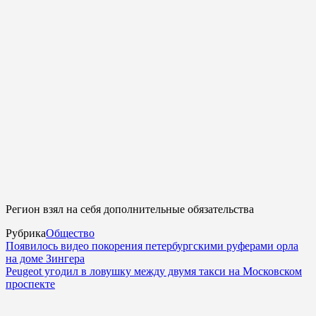
Регион взял на себя дополнительные обязательства
Рубрика
Общество
Появилось видео покорения петербургскими руферами орла
на доме Зингера
Peugeot угодил в ловушку между двумя такси на Московском
проспекте