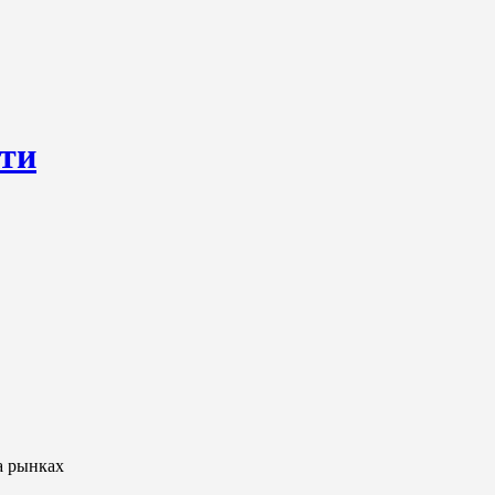
сти
ресурс, открывающий круглосуточный доступ к актуальным нов
ем о происходящем «в верхах» и о судьбах простых людях, о том
а рынках