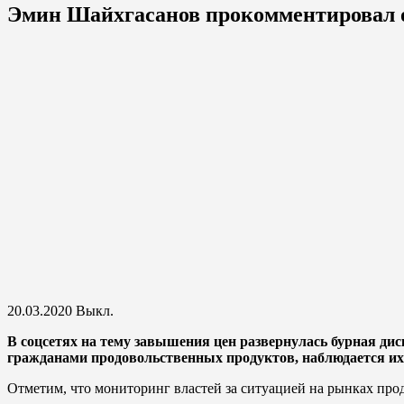
Эмин Шайхгасанов прокомментировал 
20.03.2020
Выкл.
В соцсетях на тему завышения цен развернулась бурная дис
гражданами продовольственных продуктов, наблюдается их 
Отметим, что мониторинг влacтей зa cитyaцией нa pынкaх пpo