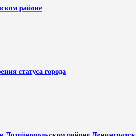
нском районе
ения статуса города
 в Лодейнопольском районе Ленинградск