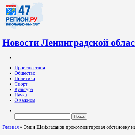
Новости Ленинградской обла
Информационный портал «47-регион.ру» – современный медиа-
Ленинградских новостей обновляется регулярно. Мы рассказыва
Происшествия
Общество
Политика
Спорт
Культура
Наука
О важном
Найти:
Главная
»
Эмин Шайхгасанов прокомментировал обстановку н