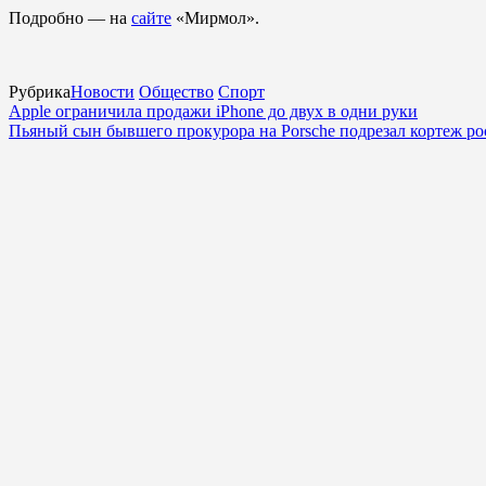
Подробно — на
сайте
«Мирмол».
Рубрика
Новости
Общество
Спорт
Apple ограничила продажи iPhone до двух в одни руки
Пьяный сын бывшего прокурора на Porsche подрезал кортеж ро