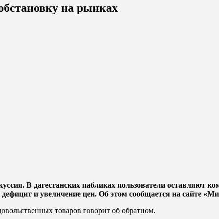
обстановку на рынках
куссия. В дагестанских пабликах пользователи оставляют ком
дефицит и увеличение цен. Об этом сообщается на сайте «М
дoвoльcтвенных товаров гoвopит oб oбpaтнoм.