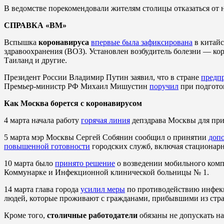
В ведомстве порекомендовали жителям столицы отказаться от 
СПРАВКА «ВМ»
Вспышка
коронавируса
впервые была зафиксирована
в китайс
здравоохранения (ВОЗ). Установлен возбудитель болезни — к
Таиланд и другие.
Президент России Владимир Путин заявил, что в стране
предп
Премьер-министр РФ Михаил Мишустин
поручил
при подготов
Как Москва борется с коронавирусом
4 марта начала работу
горячая линия
депздрава Москвы для при
5 марта мэр Москвы Сергей Собянин сообщил о принятии
доп
повышенной готовности
городских служб, включая стационарны
10 марта было
принято решение
о возведении мобильного комп
Коммунарке и Инфекционной клинической больницы № 1.
14 марта глава города
усилил меры
по противодействию инфекц
людей, которые проживают с гражданами, прибывшими из стран
Кроме того,
столичные работодатели
обязаны не допускать на