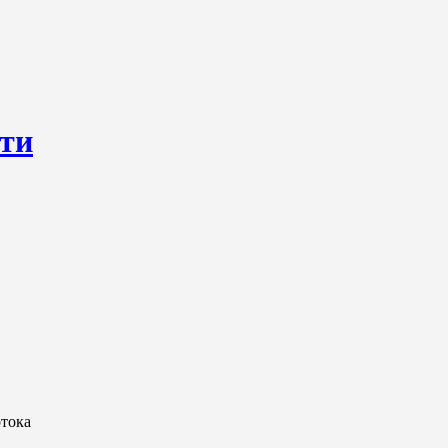
сти
ресурс, открывающий круглосуточный доступ к актуальным нов
ем о происходящем «в верхах» и о судьбах простых людях, о том
тока