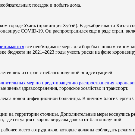
необязательных поездок и побыть дома.
ком городе Ухань (провинция Хубэй). В декабре власти Китая 
оронавирус COVID-19. Он распространился еще в ряде стран, в
ринимаются
все необходимые меры для борьбы с новым типом ко
ке бюджета на 2021–2023 годы учесть риски на фоне коронавир
летевших из стран с неблагополучной эпидситуацией.
олнительных мер по предотвращению распространения коронави
е звенья здравоохранения, городское хозяйство и транспорт.
лекса новой инфекционной больницы. В личном блоге Сергей Со
ии на территории столицы. Дополнительные меры коснулись
р
, где ситуация с коронавирусом далека от благополучной.
 рабочее место сотрудников, которые должны соблюдать режим 