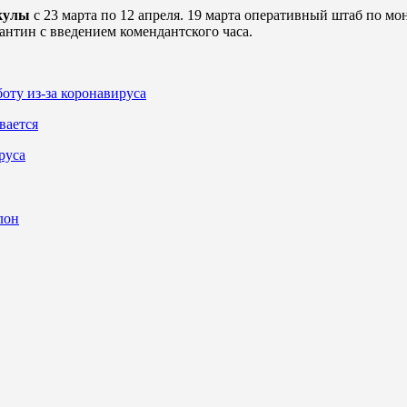
икулы
с 23 марта по 12 апреля. 19 марта оперативный штаб по м
рантин с введением комендантского часа.
оту из-за коронавируса
вается
руса
лон