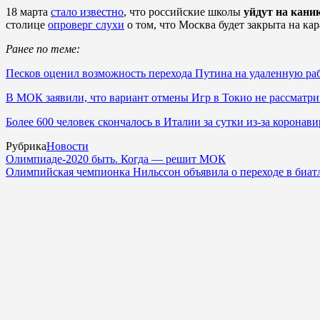
18 марта
стало известно
, что российские школы
уйдут на кан
столице
опроверг слухи
о том, что Москва будет закрыта на ка
Ранее по теме:
Песков оценил возможность перехода Путина на удаленную раб
В МОК заявили, что вариант отмены Игр в Токио не рассматри
Более 600 человек скончалось в Италии за сутки из-за коронави
Рубрика
Новости
Олимпиаде-2020 быть. Когда — решит МОК
Олимпийская чемпионка Нильссон объявила о переходе в биат