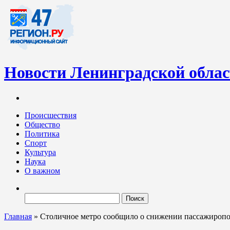
Новости Ленинградской обла
Информационный портал «47-регион.ру» – современный медиа-
Ленинградских новостей обновляется регулярно. Мы рассказыва
Происшествия
Общество
Политика
Спорт
Культура
Наука
О важном
Найти:
Главная
»
Столичное метро сообщило о снижении пассажиропо