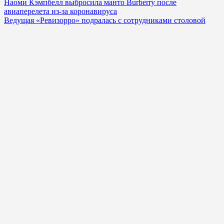
Наоми Кэмпбелл выбросила манто Burberry после
авиаперелета из-за коронавируса
Ведущая «Ревизорро» подралась с сотрудниками столовой