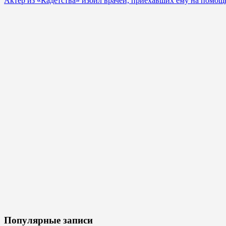
Актер из «Кадетства» избил врачей, приехавших ему на помощ
Популярные записи