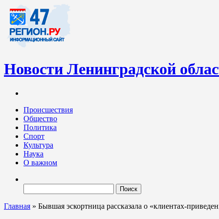
Новости Ленинградской обла
Информационный портал «47-регион.ру» – современный медиа-
Ленинградских новостей обновляется регулярно. Мы рассказыва
Происшествия
Общество
Политика
Спорт
Культура
Наука
О важном
Найти:
Главная
»
Бывшая эскортница рассказала о «клиентах-приведе