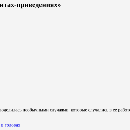
ентах-приведениях»
поделилась необычными случаями, которые случались в ее рабо
 в головах