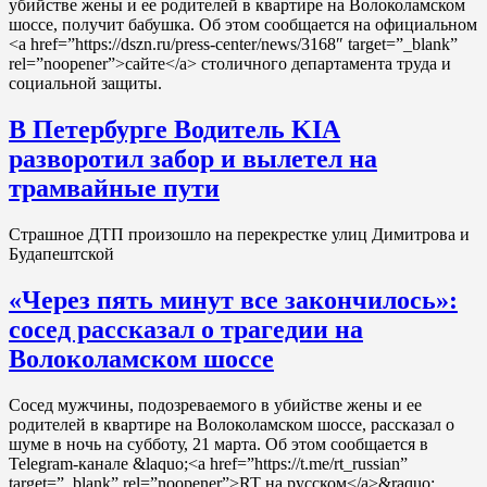
убийстве жены и ее родителей в квартире на Волоколамском
шоссе, получит бабушка. Об этом сообщается на официальном
<a href=”https://dszn.ru/press-center/news/3168″ target=”_blank”
rel=”noopener”>сайте</a> столичного департамента труда и
социальной защиты.
В Петербурге Водитель KIA
разворотил забор и вылетел на
трамвайные пути
Страшное ДТП произошло на перекрестке улиц Димитрова и
Будапештской
«Через пять минут все закончилось»:
сосед рассказал о трагедии на
Волоколамском шоссе
Сосед мужчины, подозреваемого в убийстве жены и ее
родителей в квартире на Волоколамском шоссе, рассказал о
шуме в ночь на субботу, 21 марта. Об этом сообщается в
Telegram-канале &laquo;<a href=”https://t.me/rt_russian”
target=”_blank” rel=”noopener”>RT на русском</a>&raquo;.