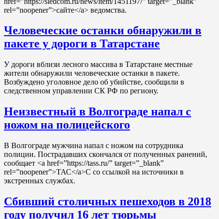
href=”https://sledcom.ru/news/item/1451197/” target=”_blank”
rel=”noopener”>сайте</a> ведомства.
Человеческие останки обнаружили в
пакете у дороги в Татарстане
У дороги вблизи лесного массива в Татарстане местные
жители обнаружили человеческие останки в пакете.
Возбуждено уголовное дело об убийстве, сообщили в
следственном управлении СК РФ по региону.
Неизвестный в Волгограде напал с
ножом на полицейского
В Волгограде мужчина напал с ножом на сотрудника
полиции. Пострадавших скончался от полученных ранений,
сообщает <a href=”https://tass.ru/” target=”_blank”
rel=”noopener”>ТАС</a>С со ссылкой на источники в
экстренных службах.
Сбивший столичных пешеходов в 2018
году получил 16 лет тюрьмы